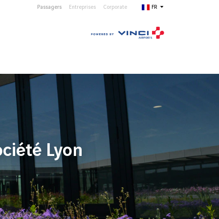
Passagers
Entreprises
Corporate
FR
ociété Lyon