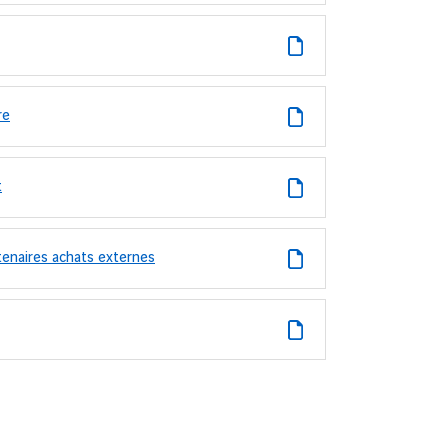
re
t
tenaires achats externes