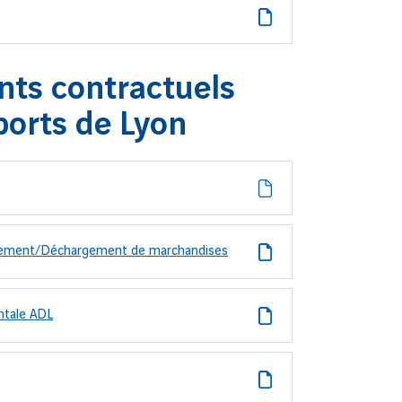
ts contractuels
ports de Lyon
rgement/Déchargement de marchandises
ntale ADL