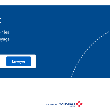
t
ir les
oyage.
Envoyer