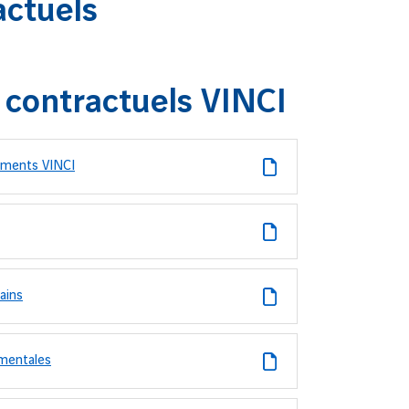
actuels
contractuels VINCI
ements VINCI
ains
ementales